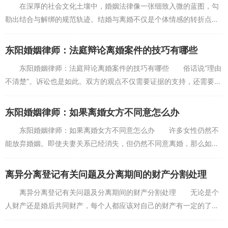
在深厚的社会文化土壤中，婚姻法律像一张细致入微的蓝图，勾
勒出结合与解绑的规范轨迹。结婚与离婚不仅是个体情感的转折点，
更是社会法律制度的重要节点，承载着法律规范与情感需求交织的复
杂性。 结婚，作为...
东阳婚姻律师：法庭辩论离婚案件的技巧有哪些
东阳婚姻律师：法庭辩论离婚案件的技巧有哪些 俗话说“理由
不清楚”。诉讼也是如此。双方的观点不仅需要证据的支持，还需要用
清晰的语言总结自己的主张，用合理的语言指出对方的错误观点，以
获得法院的支持。...
东阳婚姻律师：如果离婚女方不同意怎么办
东阳婚姻律师：如果离婚女方不同意怎么办 许多女性仍然不
能放弃婚姻。即使夫妻关系已经消失，但仍然不同意离婚，那么如果
女人不同意离婚，该怎么办呢？东阳婚姻律师——张瑞瑞为您介绍以
下无论是女方不同意离...
离异分离登记有关问题及分离期间的财产分割处理
离异分离登记有关问题及分离期间的财产分割处理 无论是个
人财产还是婚后共同财产，每个人都应该对自己的财产有一定的了
解。东阳婚姻律师——张瑞瑞为您介绍以下问题：如今，随着互联网