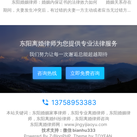
东阳婚姻律师：婚姻内保证书的法律效力如何 婚姻关系存在
期间，夫妻发生冲突后，有过错的夫妻一方主动或者应当无过错方及
其近亲属的要求，向对方出具保证书。东阳婚姻律师——张瑞瑞为您
介绍以下问题： 保...
东阳离婚律师为您提供专业法律服务
我们努力让每一次邂逅总能超越期待
咨询热线
立即免费咨询
13758953383
本站关键词：东阳婚姻家事律师，东阳专业离婚律师，东阳婚姻律
师，东阳离婚纠纷律师，东阳离婚律师咨询
东阳离婚律师网：www.jingyijiaoyu.com
技术支持：微信 bianhu333
Powered By
Z-BlogPHP
. Theme by
TOYEAN
.