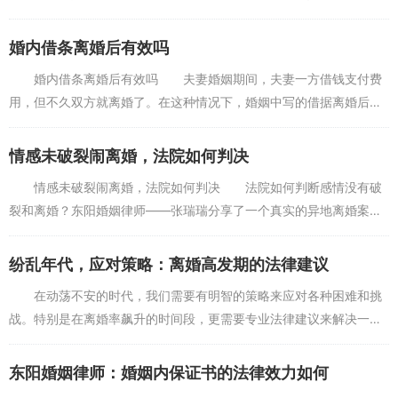
规定:“人民法院审理离婚案件处理夫妻共同财产，应当……坚持男女平
等，保护妇女...
婚内借条离婚后有效吗
婚内借条离婚后有效吗 夫妻婚姻期间，夫妻一方借钱支付费
用，但不久双方就离婚了。在这种情况下，婚姻中写的借据离婚后是
否有效？东阳婚姻律师整理了一些知识： 结婚期间，丈夫侯先生
向妻子借了10万元，...
情感未破裂闹离婚，法院如何判决
情感未破裂闹离婚，法院如何判决 法院如何判断感情没有破
裂和离婚？东阳婚姻律师——张瑞瑞分享了一个真实的异地离婚案例:
结婚后，两个人住在一起是很自然的事情，但由于工作原因，两地长
期分居并不少见。王...
纷乱年代，应对策略：离婚高发期的法律建议
在动荡不安的时代，我们需要有明智的策略来应对各种困难和挑
战。特别是在离婚率飙升的时间段，更需要专业法律建议来解决一系
列问题。 在这个纷乱年代，我们周围的社会变得越来越复杂和多
元化。人们的价值观和...
东阳婚姻律师：婚姻内保证书的法律效力如何